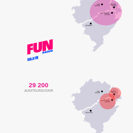
29 200
AUDITEURS/JOUR
(2)