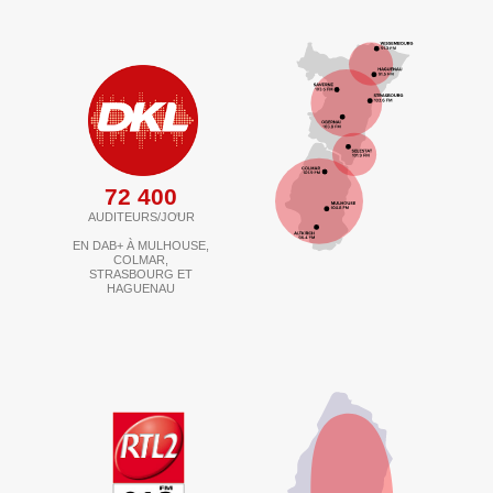
72 400
AUDITEURS/JOUR
(1)
EN DAB+ À MULHOUSE,
COLMAR,
STRASBOURG ET
HAGUENAU