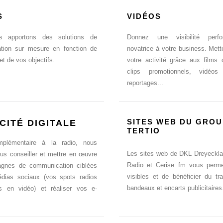
S
VIDÉOS
s apportons des solutions de
Donnez une visibilité perf
tion sur mesure en fonction de
novatrice à votre business. Met
 et de vos objectifs.
votre activité grâce aux films d
clips promotionnels, vidéos 
reportages...
SITES WEB DU GRO
CITÉ DIGITALE
TERTIO
mplémentaire à la radio, nous
Les sites web de DKL Dreyeckl
us conseiller et mettre en œuvre
Radio et Cerise fm vous permet
gnes de communication ciblées
visibles et de bénéficier du tr
édias sociaux (vos spots radios
bandeaux et encarts publicitaires
és en vidéo) et réaliser vos e-