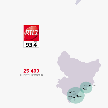
25 400
AUDITEURS/JOUR
(2)