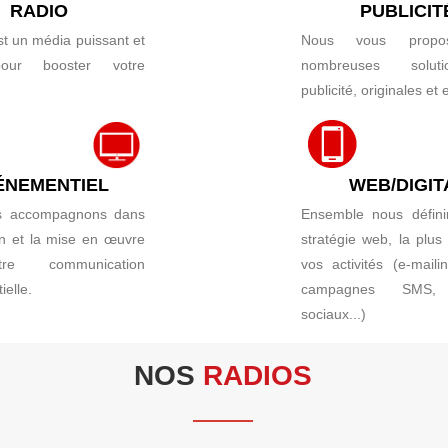
RADIO
PUBLICIT
st un média puissant et
Nous vous propo
pour booster votre
nombreuses solu
publicité, originales et 
ÉNEMENTIEL
WEB/DIGIT
s accompagnons dans
Ensemble nous défini
ion et la mise en œuvre
stratégie web, la plus
e communication
vos activités (e-maili
elle.
campagnes SMS, 
sociaux...)
NOS
RADIOS