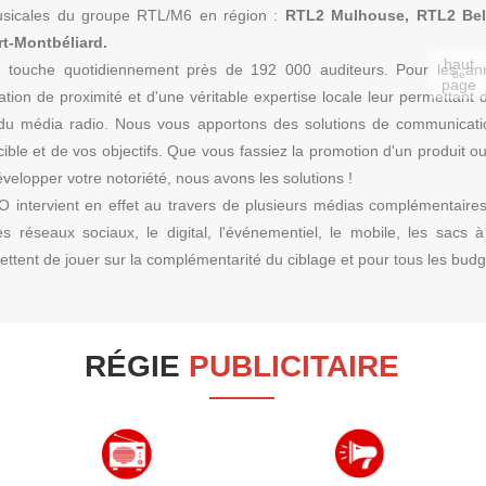
usicales du groupe RTL/M6 en région :
RTL2 Mulhouse, RTL2 Belf
t-Montbéliard.
haut
touche quotidiennement près de 192 000 auditeurs. Pour les ann
de
page
ation de proximité et d'une véritable expertise locale leur permettant 
s du média radio. Nous vous apportons des solutions de communicat
cible et de vos objectifs. Que vous fassiez la promotion d'un produit o
velopper votre notoriété, nous avons les solutions !
intervient en effet au travers de plusieurs médias complémentaires 
les réseaux sociaux, le digital, l'événementiel, le mobile, les sacs à
ttent de jouer sur la complémentarité du ciblage et pour tous les budg
RÉGIE
PUBLICITAIRE